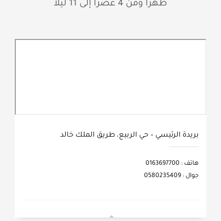
ظهراً ومن 4 عصراً إلى 11 ليلاً
بريدة الرئيسي – حي الربيع، طريق الملك خالد
هاتف : 0163697700
جوال : 0580235409