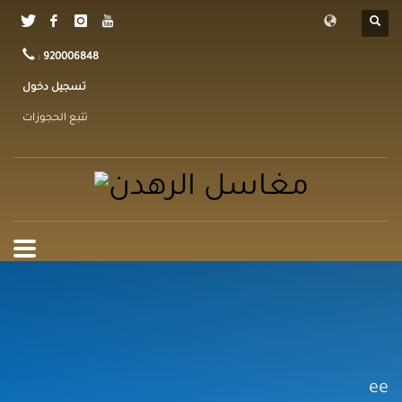
:
920006848
تسجيل دخول
تتبع الحجوزات
ee