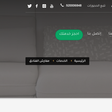
تتبع الحجوزات
920006848
:
ا
إتصل بنا
احجز خدمتك
الرئيسية
الخدمات
مفارش الفنادق