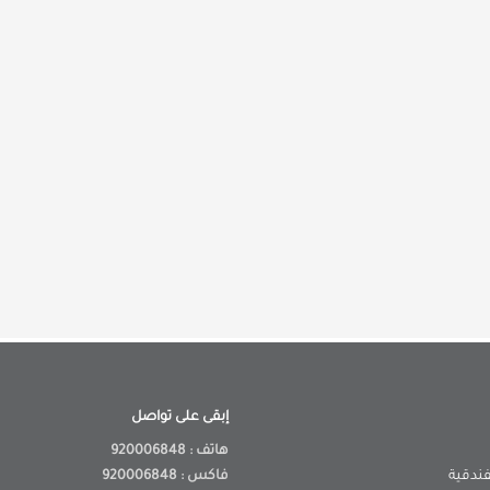
إبقى على تواصل
هاتف : 920006848
فندقية
فاكس : 920006848